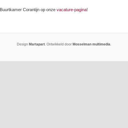
j Buurtkamer Corantijn op onze
vacature-pagina
!
Design
Martapart
. Ontwikkeld door
Mosselman multimedia
.