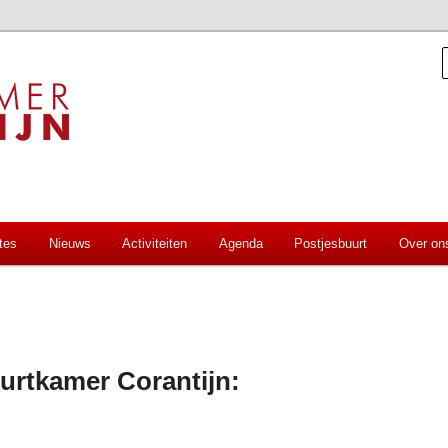
aal
orantijn
tes
Nieuws
Activiteiten
Agenda
Postjesbuurt
Over on
uurtkamer Corantijn: