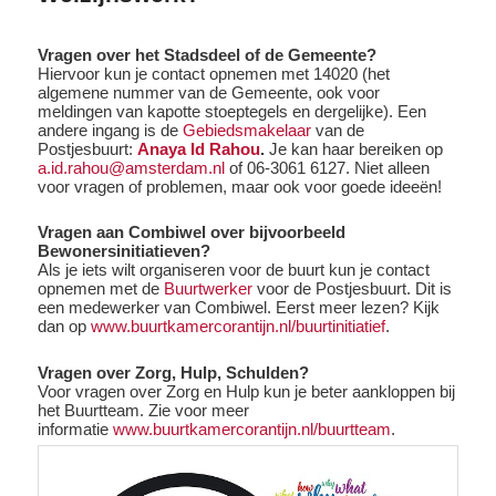
Vragen over het Stadsdeel of de Gemeente?
Hiervoor kun je contact opnemen met 14020 (het
algemene nummer van de Gemeente, ook voor
meldingen van kapotte stoeptegels en dergelijke). Een
andere ingang is de
Gebiedsmakelaar
van de
Postjesbuurt:
Anaya Id Rahou
.
Je kan haar bereiken op
a.id.rahou@amsterdam.nl
of 06-3061 6127. Niet alleen
voor vragen of problemen, maar ook voor goede ideeën!
Vragen aan Combiwel over bijvoorbeeld
Bewonersinitiatieven?
Als je iets wilt organiseren voor de buurt kun je contact
opnemen met de
Buurtwerker
voor de Postjesbuurt. Dit is
een medewerker van Combiwel. Eerst meer lezen? Kijk
dan op
www.buurtkamercorantijn.nl/buurtinitiatief
.
Vragen over Zorg, Hulp, Schulden?
Voor vragen over Zorg en Hulp kun je beter aankloppen bij
het Buurtteam. Zie voor meer
informatie
www.buurtkamercorantijn.nl/buurtteam
.