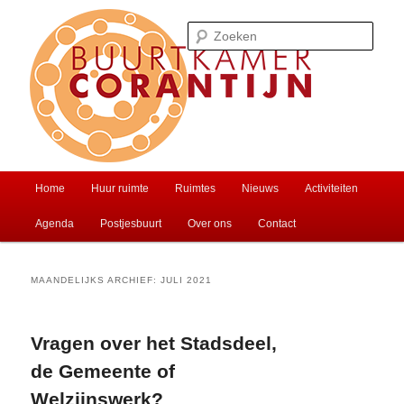
Spring
Spring
Ontmoet je buren of huur een zaal
naar
naar
Zoek
de
de
primaire
secundaire
inhoud
inhoud
Buurtkamer Corantijn
Hoofdmenu
Home
Huur ruimte
Ruimtes
Nieuws
Activiteiten
Agenda
Postjesbuurt
Over ons
Contact
MAANDELIJKS ARCHIEF:
JULI 2021
Vragen over het Stadsdeel,
de Gemeente of
Welzijnswerk?