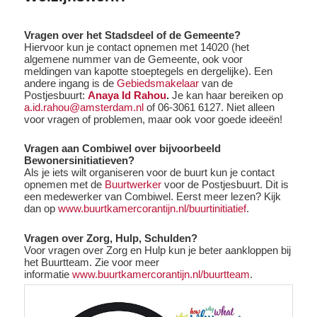
Vragen over het Stadsdeel of de Gemeente?
Hiervoor kun je contact opnemen met 14020 (het
algemene nummer van de Gemeente, ook voor
meldingen van kapotte stoeptegels en dergelijke). Een
andere ingang is de
Gebiedsmakelaar
van de
Postjesbuurt:
Anaya Id Rahou
.
Je kan haar bereiken op
a.id.rahou@amsterdam.nl
of 06-3061 6127. Niet alleen
voor vragen of problemen, maar ook voor goede ideeën!
Vragen aan Combiwel over bijvoorbeeld
Bewonersinitiatieven?
Als je iets wilt organiseren voor de buurt kun je contact
opnemen met de
Buurtwerker
voor de Postjesbuurt. Dit is
een medewerker van Combiwel. Eerst meer lezen? Kijk
dan op
www.buurtkamercorantijn.nl/buurtinitiatief
.
Vragen over Zorg, Hulp, Schulden?
Voor vragen over Zorg en Hulp kun je beter aankloppen bij
het Buurtteam. Zie voor meer
informatie
www.buurtkamercorantijn.nl/buurtteam
.