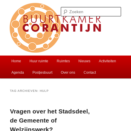
Spring
Spring
Ontmoet je buren of huur een zaal
naar
naar
Zoek
de
de
primaire
secundaire
inhoud
inhoud
Buurtkamer Corantijn
Hoofdmenu
Home
Huur ruimte
Ruimtes
Nieuws
Activiteiten
Agenda
Postjesbuurt
Over ons
Contact
TAG ARCHIEVEN:
HULP
Vragen over het Stadsdeel,
de Gemeente of
Welzijnswerk?