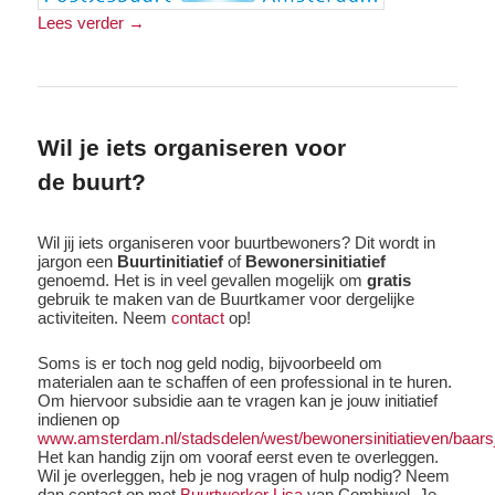
Lees verder
→
Wil je iets organiseren voor
de buurt?
Wil jij iets organiseren voor buurtbewoners? Dit wordt in
jargon een
Buurtinitiatief
of
Bewonersinitiatief
genoemd. Het is in veel gevallen mogelijk om
gratis
gebruik te maken van de Buurtkamer voor dergelijke
activiteiten. Neem
contact
op!
Soms is er toch nog geld nodig, bijvoorbeeld om
materialen aan te schaffen of een professional in te huren.
Om hiervoor subsidie aan te vragen kan je jouw initiatief
indienen op
www.amsterdam.nl/stadsdelen/west/bewonersinitiatieven/baars
Het kan handig zijn om vooraf eerst even te overleggen.
Wil je overleggen, heb je nog vragen of hulp nodig? Neem
dan contact op met
Buurtwerker Lisa
van Combiwel. Je