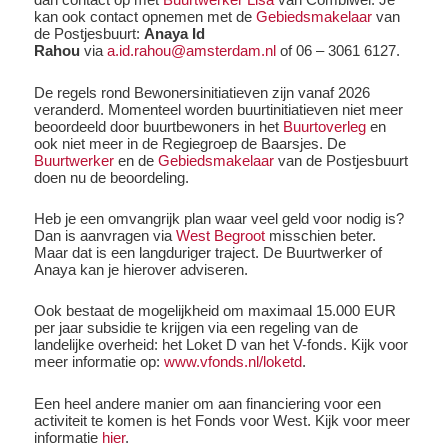
kan ook contact opnemen met de
Gebiedsmakelaar
van
de Postjesbuurt:
Anaya Id
Rahou
via
a.id.rahou@amsterdam.nl
of 06 – 3061 6127.
De regels rond Bewonersinitiatieven zijn vanaf 2026
veranderd. Momenteel worden buurtinitiatieven niet meer
beoordeeld door buurtbewoners in het
Buurtoverleg
en
ook niet meer in de Regiegroep de Baarsjes. De
Buurtwerker
en de
Gebiedsmakelaar
van de Postjesbuurt
doen nu de beoordeling.
Heb je een omvangrijk plan waar veel geld voor nodig is?
Dan is aanvragen via
West Begroot
misschien beter.
Maar dat is een langduriger traject. De Buurtwerker of
Anaya kan je hierover adviseren.
Ook bestaat de mogelijkheid om maximaal 15.000 EUR
per jaar subsidie te krijgen via een regeling van de
landelijke overheid: het Loket D van het V-fonds. Kijk voor
meer informatie op:
www.vfonds.nl/loketd
.
Een heel andere manier om aan financiering voor een
activiteit te komen is het Fonds voor West. Kijk voor meer
informatie
hier
.