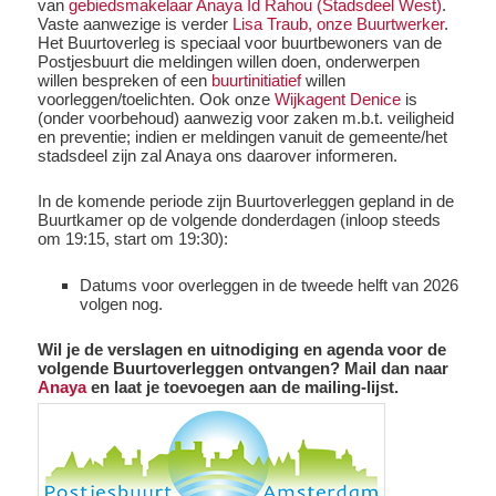
van
gebiedsmakelaar Anaya Id Rahou (Stadsdeel West)
.
Vaste aanwezige is verder
Lisa Traub, onze Buurtwerker
.
Het Buurtoverleg is speciaal voor buurtbewoners van de
Postjesbuurt die meldingen willen doen, onderwerpen
willen bespreken of een
buurtinitiatief
willen
voorleggen/toelichten. Ook onze
Wijkagent Denice
is
(onder voorbehoud) aanwezig voor zaken m.b.t. veiligheid
en preventie; indien er meldingen vanuit de gemeente/het
stadsdeel zijn zal Anaya ons daarover informeren.
In de komende periode zijn Buurtoverleggen gepland in de
Buurtkamer op de volgende donderdagen (inloop steeds
om 19:15, start om 19:30):
Datums voor overleggen in de tweede helft van 2026
volgen nog.
Wil je de verslagen en uitnodiging en agenda voor de
volgende Buurtoverleggen ontvangen? Mail dan naar
Anaya
en laat je toevoegen aan de mailing-lijst.