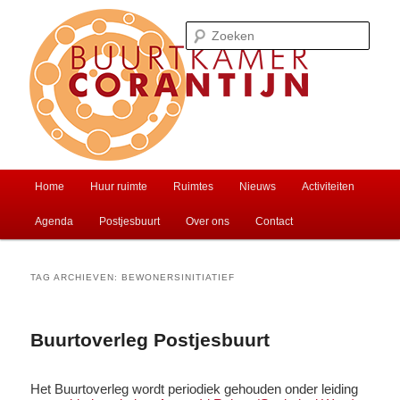
Spring
Spring
Ontmoet je buren of huur een zaal
naar
naar
Zoek
de
de
primaire
secundaire
inhoud
inhoud
Buurtkamer Corantijn
Hoofdmenu
Home
Huur ruimte
Ruimtes
Nieuws
Activiteiten
Agenda
Postjesbuurt
Over ons
Contact
TAG ARCHIEVEN:
BEWONERSINITIATIEF
Buurtoverleg Postjesbuurt
Het Buurtoverleg wordt periodiek gehouden onder leiding