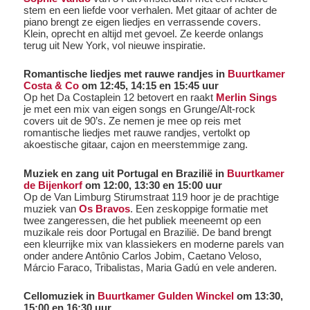
stem en een liefde voor verhalen. Met gitaar of achter de
piano brengt ze eigen liedjes en verrassende covers.
Klein, oprecht en altijd met gevoel. Ze keerde onlangs
terug uit New York, vol nieuwe inspiratie.
Romantische liedjes met rauwe randjes in
Buurtkamer
Costa & Co
om 12:45, 14:15 en 15:45 uur
Op het Da Costaplein 12 betovert en raakt
Merlin Sings
je met een mix van eigen songs en Grunge/Alt-rock
covers uit de 90’s. Ze nemen je mee op reis met
romantische liedjes met rauwe randjes, vertolkt op
akoestische gitaar, cajon en meerstemmige zang.
Muziek en zang uit Portugal en Brazilië in
Buurtkamer
de Bijenkorf
om 12:00, 13:30 en 15:00 uur
Op de Van Limburg Stirumstraat 119 hoor je de prachtige
muziek van
Os Bravos
. Een zeskoppige formatie met
twee zangeressen, die het publiek meeneemt op een
muzikale reis door Portugal en Brazilië. De band brengt
een kleurrijke mix van klassiekers en moderne parels van
onder andere Antônio Carlos Jobim, Caetano Veloso,
Márcio Faraco, Tribalistas, Maria Gadú en vele anderen.
Cellomuziek in
Buurtkamer Gulden Winckel
om 13:30,
15:00 en 16:30 uur