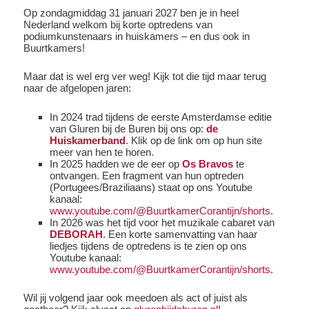
Op zondagmiddag 31 januari 2027 ben je in heel
Nederland welkom bij korte optredens van
podiumkunstenaars in huiskamers – en dus ook in
Buurtkamers!
Maar dat is wel erg ver weg! Kijk tot die tijd maar terug
naar de afgelopen jaren:
In 2024 trad tijdens de eerste Amsterdamse editie
van Gluren bij de Buren bij ons op:
de
Huiskamerband
. Klik op de link om op hun site
meer van hen te horen.
In 2025 hadden we de eer op
Os Bravos
te
ontvangen. Een fragment van hun optreden
(Portugees/Braziliaans) staat op ons Youtube
kanaal:
www.youtube.com/@BuurtkamerCorantijn/shorts
.
In 2026 was het tijd voor het muzikale cabaret van
DEBORAH
. Een korte samenvatting van haar
liedjes tijdens de optredens is te zien op ons
Youtube kanaal:
www.youtube.com/@BuurtkamerCorantijn/shorts
.
Wil jij volgend jaar ook meedoen als act of juist als