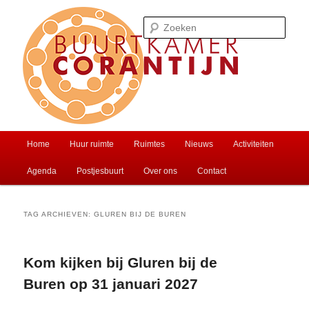
Spring
Spring
Ontmoet je buren of huur een zaal
naar
naar
Zoek
de
de
primaire
secundaire
inhoud
inhoud
Buurtkamer Corantijn
Hoofdmenu
Home
Huur ruimte
Ruimtes
Nieuws
Activiteiten
Agenda
Postjesbuurt
Over ons
Contact
TAG ARCHIEVEN:
GLUREN BIJ DE BUREN
Kom kijken bij Gluren bij de
Buren op 31 januari 2027