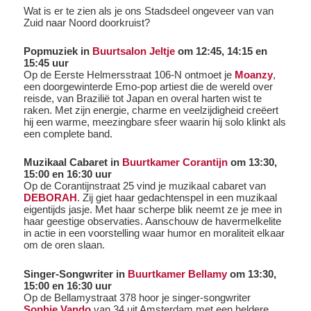
Wat is er te zien als je ons Stadsdeel ongeveer van van
Zuid naar Noord doorkruist?
Popmuziek in
Buurtsalon Jeltje
om 12:45, 14:15 en
15:45 uur
Op de Eerste Helmersstraat 106-N ontmoet je
Moanzy
,
een doorgewinterde Emo-pop artiest die de wereld over
reisde, van Brazilië tot Japan en overal harten wist te
raken. Met zijn energie, charme en veelzijdigheid creëert
hij een warme, meezingbare sfeer waarin hij solo klinkt als
een complete band.
Muzikaal Cabaret in
Buurtkamer Corantijn
om 13:30,
15:00 en 16:30 uur
Op de Corantijnstraat 25 vind je muzikaal cabaret van
DEBORAH
. Zij giet haar gedachtenspel in een muzikaal
eigentijds jasje. Met haar scherpe blik neemt ze je mee in
haar geestige observaties. Aanschouw de havermelkelite
in actie in een voorstelling waar humor en moraliteit elkaar
om de oren slaan.
Singer-Songwriter in
Buurtkamer Bellamy
om 13:30,
15:00 en 16:30 uur
Op de Bellamystraat 378 hoor je singer-songwriter
Sophie Vando
van 34 uit Amsterdam met een heldere