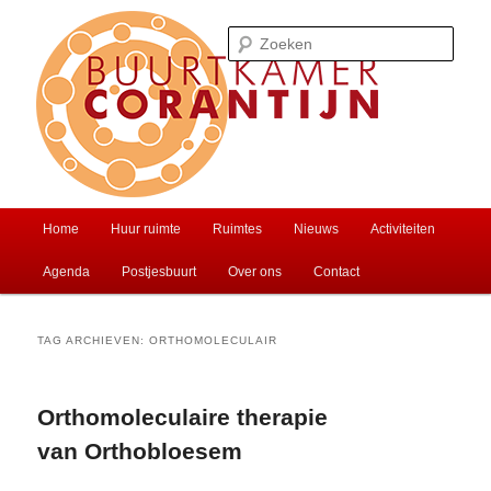
Spring
Spring
Ontmoet je buren of huur een zaal
naar
naar
Zoek
de
de
primaire
secundaire
inhoud
inhoud
Buurtkamer Corantijn
Hoofdmenu
Home
Huur ruimte
Ruimtes
Nieuws
Activiteiten
Agenda
Postjesbuurt
Over ons
Contact
TAG ARCHIEVEN:
ORTHOMOLECULAIR
Orthomoleculaire therapie
van Orthobloesem