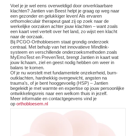
Voel je je wel eens overweldigd door onverklaarbare
klachten? Jantien van Beest helpt je graag op weg naar
een gezonder en gelukkiger leven! Als ervaren
orthomoleculair therapeut gaat zij op zoek naar de
werkelijke oorzaken achter jouw klachten – want zoals
een kaart veel vertelt over het land, zo wijst een klacht
naar de oorzaak.
Bij PCGO-Orthobloesem staat grondig onderzoek
centraal. Met behulp van het innovatieve Mindlink-
systeem en verschillende onderzoeksmethoden zoals
MyEmoTest en PrevenTest, brengt Jantien in kaart wat
jouw lichaam, ziel en geest nodig hebben om weer in
balans te komen.
Of je nu worstelt met fundamentele onzekerheid, burn-
outklachten, hardnekkig overgewicht, angsten na
trauma’s, of je bent hooggevoelig (HSP) – Jantien
begeleidt je met warmte en expertise op jouw persoonlijke
ontwikkelingsreis naar een welkom thuis in jezelf.
Meer informatie en contactgegevens vind je
op
orthobloesem.nl