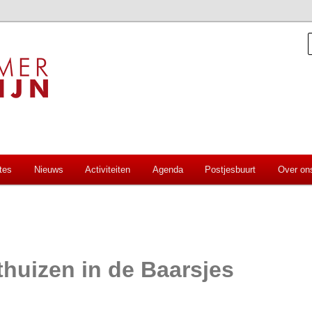
aal
orantijn
tes
Nieuws
Activiteiten
Agenda
Postjesbuurt
Over on
thuizen in de Baarsjes