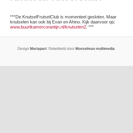
***De KnutselFrutselClub is momenteel gesloten. Maar
knutselen kan ook bij Evan en Ahino. Kijk daarvoor op:
www.buurtkamercorantijn.nl/knutselen2
. ***
Design
Martapart
. Ontwikkeld door
Mosselman multimedia
.