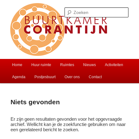
Spring
Spring
Ontmoet je buren of huur een zaal
naar
naar
Zoek
de
de
primaire
secundaire
inhoud
inhoud
Buurtkamer Corantijn
Hoofdmenu
Home
Huur ruimte
Ruimtes
Nieuws
Activiteiten
Agenda
Postjesbuurt
Over ons
Contact
Niets gevonden
Er zijn geen resultaten gevonden voor het opgevraagde
archief. Wellicht kan je de zoekfunctie gebruiken om naar
een gerelateerd bericht te zoeken.